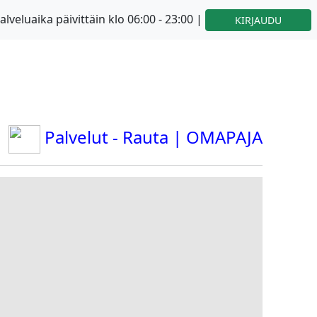
alveluaika päivittäin klo 06:00 - 23:00 |
KIRJAUDU
Palvelut - Rauta | OMAPAJA