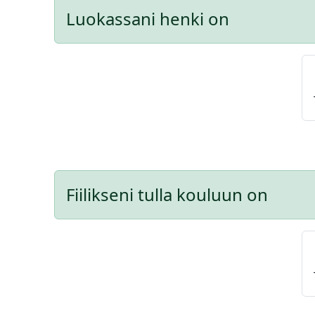
Luokassani henki on
Fiilikseni tulla kouluun on