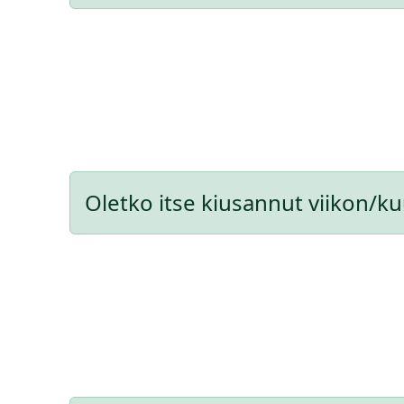
Oletko itse kiusannut viikon/k