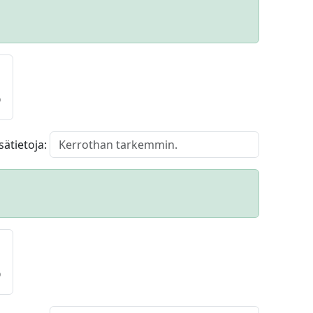
O
isätietoja:
O