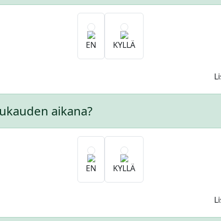
EN
KYLLÄ
L
uukauden aikana?
EN
KYLLÄ
L