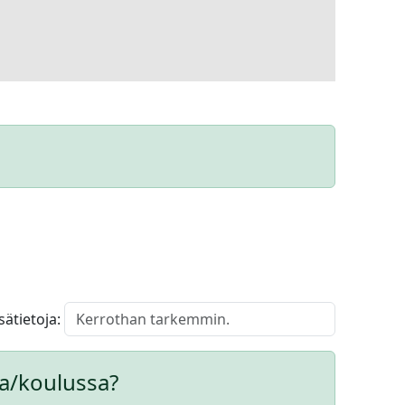
isätietoja:
a/koulussa?