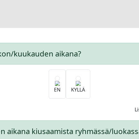
ikon/kuukauden aikana?
EN
KYLLÄ
L
n aikana kiusaamista ryhmässä/luokass