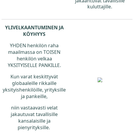
jakaantuvat tavallisille
kuluttajille.
YLIVELKAANTUMINEN JA
KÖYHYYS
YHDEN henkilön raha
maailmassa on TOISEN
henkilön velkaa
YKSITYISELLE PANKILLE.
Kun varat keskittyvät
globaaleille rikkaille
yksityishenkilöille, yrityksille
ja pankeille,
niin vastaavasti velat
jakautuvat tavallisille
kansalaisille ja
pienyrityksille.